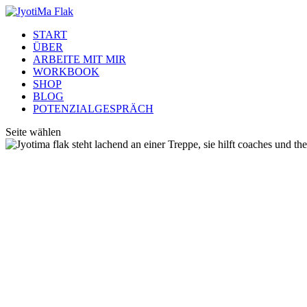
START
ÜBER
ARBEITE MIT MIR
WORKBOOK
SHOP
BLOG
POTENZIALGESPRÄCH
Seite wählen
Sei ein Leuchtturm,
kein Teelicht!®
Dein automatisiertes
OnlineBusiness starten