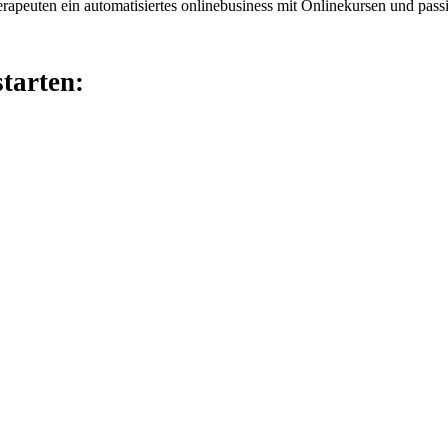
starten:
Hol dir meine Erfolgsformel
 Minikurs-Methode“ als Buch und weitere K
Monaten zu deinem automatisierten Onlinebu
mit passivem Einkommen: