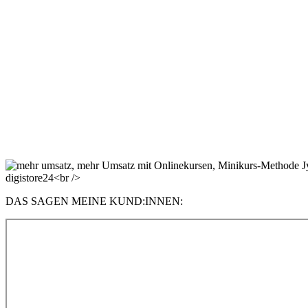
BONI:
• Hot Conversion System
– erprobte Formulierungen für deine Landingpage 
– Funnel- & Upsell-Beispiele aus über 15 Jahren E
• Funnel & Sales Code
– Strategien für Launch, Social Media, Marketing & Ads
– Einblick, wie ich meine Kurse täglich verkaufe
DAS SAGEN MEINE KUND:INNEN: