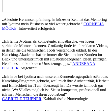
„Absolute Herzensempfehlung, in kürzester Zeit hat das Mentoring
mit Jyotima mein Business so viel weiter gebracht.“
CORNELIA
MÖCKE
, Introvertiert erfolgreich
„
Ich lernte Jyotima als kompetente, empathische, vor Ideen
sprühende Mentorin kennen. Großartig finde ich ihre klaren Videos,
in denen sie die technischen Tools verständlich erklärt. In der
Katsching-Akademie hat sie immer die Sicht meiner Kunden im
Blick und unterstützt mich mit situationsbezogenen Ideen, pfiffigen
Headlines und konkreten Umsetzungstipps.“
ANDREANA
FISCHER
, Augenzeit
„Ich habe bei Jyotima nach unserem Kennenlerngespräch sofort das
Katsching-Programm gebucht, weil mich ihre Authentizität, Klarheit
und Einfachheit im „Tun“ überzeugt hat. Da wusste ich noch gar
nicht „WAS“ alles möglich ist. Sie ist kompetent, professionell und
ich mag Menschen, die ihren Job lieben!“
GABRIELE TEUFNER,
Kabbalistische Numerologie