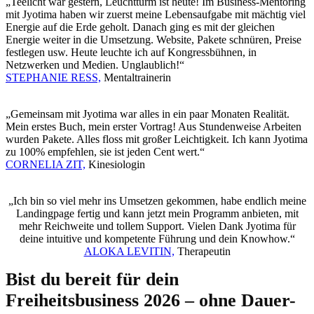
„Teelicht war gestern, Leuchtturm ist heute! Im Business-Mentoring
mit Jyotima haben wir zuerst meine Lebensaufgabe mit mächtig viel
Energie auf die Erde geholt. Danach ging es mit der gleichen
Energie weiter in die Umsetzung. Website, Pakete schnüren, Preise
festlegen usw. Heute leuchte ich auf Kongressbühnen, in
Netzwerken und Medien. Unglaublich!“
STEPHANIE RESS,
Mentaltrainerin
„Gemeinsam mit Jyotima war alles in ein paar Monaten Realität.
Mein erstes Buch, mein erster Vortrag! Aus Stundenweise Arbeiten
wurden Pakete. Alles floss mit großer Leichtigkeit. Ich kann Jyotima
zu 100% empfehlen, sie ist jeden Cent wert.“
CORNELIA ZIT,
Kinesiologin
„Ich bin so viel mehr ins Umsetzen gekommen, habe endlich meine
Landingpage fertig und kann jetzt mein Programm anbieten, mit
mehr Reichweite und tollem Support. Vielen Dank Jyotima für
deine intuitive und kompetente Führung und dein Knowhow.“
ALOKA LEVITIN,
Therapeutin
Bist du bereit für dein
Freiheitsbusiness 2026 – ohne Dauer-